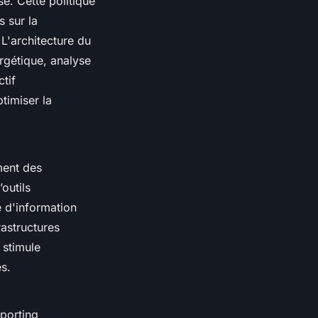
e. Cette politique
s sur la
L'architecture du
rgétique, analyse
tif
timiser la
ment des
outils
e d'information
rastructures
 stimule
s.
eporting