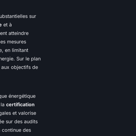
bstantielles sur
e
et à
ent atteindre
 Ces mesures
e, en limitant
ergie. Sur le plan
aux objectifs de
ique énergétique
 la
certification
gales et valorise
ée sur des audits
n continue des