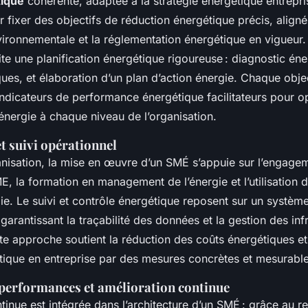
tique
cohérente, adaptée à la stratégie énergétique entrepris
 fixer des objectifs de réduction énergétique précis, aligné
vironnementale et la réglementation énergétique en vigueur. 
te une planification énergétique rigoureuse : diagnostic éne
ques, et élaboration d’un plan d’action énergie. Chaque objec
dicateurs de performance énergétique facilitateurs pour op
ergie à chaque niveau de l’organisation.
t suivi opérationnel
nisation, la mise en œuvre d’un SMÉ s’appuie sur l’engage
, la formation en management de l’énergie et l’utilisation d’
e. Le suivi et contrôle énergétique reposent sur un systèm
garantissant la traçabilité des données et la gestion des inf
te approche soutient la réduction des coûts énergétiques et
gétique en entreprise par des mesures concrètes et mesurable
 performances et amélioration continue
tinue est intégrée dans l’architecture d’un SMÉ : grâce au r