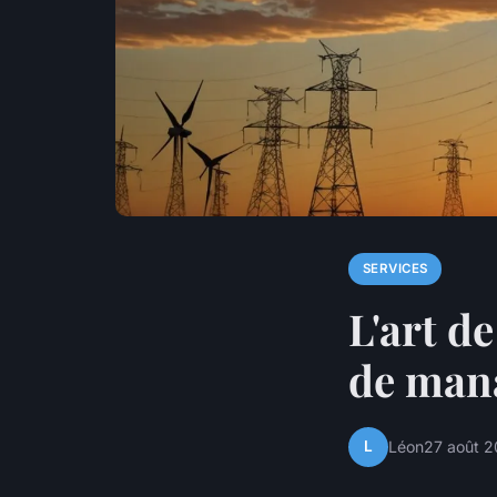
SERVICES
L'art de
de man
L
Léon
27 août 