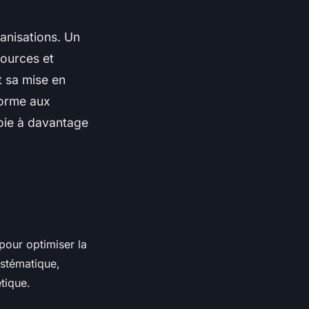
ganisations. Un
sources et
 sa mise en
forme aux
oie à davantage
our optimiser la
ystématique,
tique.