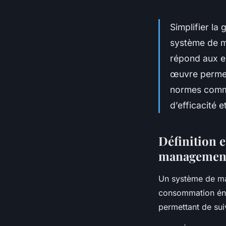
Simplifier la
système de ma
répond aux e
œuvre permet
normes comme
d’efficacité 
Définition 
management 
Un système de ma
consommation éner
permettant de suiv