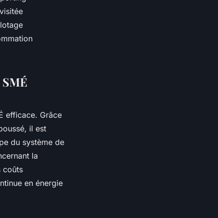
visitée
lotage
sommation
u SMÉ
É efficace. Grâce
oussé, il est
tape du système de
ncernant la
s coûts
ontinue en énergie