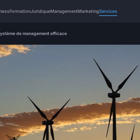
ness
Formation
Juridique
Management
Marketing
Services
le système de management efficace