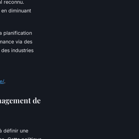
al reconnu.
t en diminuant
a planification
rmance via des
, des industries
e/
.
anagement de
 définir une