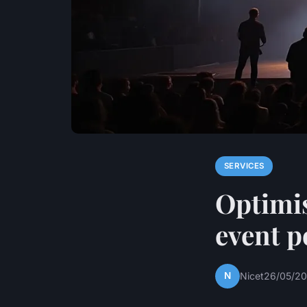
SERVICES
Optimis
event 
N
Nicet
26/05/20