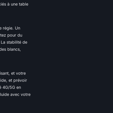
ciés à une table
e régie. Un
ptez pour du
La stabilité de
des blancs,
isant, et votre
de, et prévoir
lé 4G/5G en
fluide avec votre