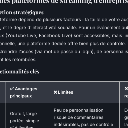
des plateformes de streaming d'entrepri
ection stratégiques
teforme dépend de plusieurs facteurs : la taille de votre au
, et le degré d’interactivité souhaité. Pour un événement pub
ux (YouTube Live, Facebook Live) sont accessibles, mais li
ionnelle, une plateforme dédiée offre bien plus de contrôle.
reindre l’accès (via mot de passe ou login), de personnaliser
nt les retombées.
ctionnalités clés
✅ Avantages

❌ Limites
principaux
r
Peu de personnalisation,
É
Gratuit, large
risque de commentaires
g
portée, simple
indésirables, pas de contrôle
l
d’utilisation