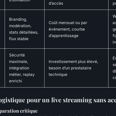
d’accès
p
W
Branding,
Coût mensuel ou par
a
modération,
événement, courbe
g
stats détaillées,
d’apprentissage
f
flux stable
i
Sécurité
É
maximale,
Investissement plus élevé,
s
intégration
besoin d’un prestataire
d
métier, replay
technique
c
enrichi
ogistique pour un live streaming sans ac
paration critique