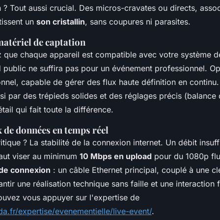
n ? Tout aussi crucial. Des micros-cravates ou directs, asso
tissent un
son cristallin
, sans coupures ni parasites.
matériel de captation
z que chaque appareil est compatible avec votre système d
public ne suffira pas pour un événement professionnel. O
nnel, capable de gérer des flux haute définition en continu. 
si par des trépieds solides et des réglages précis (balance 
ail qui fait toute la différence.
ux de données en temps réel
itique ? La stabilité de la connexion internet. Un débit insuff
 faut viser au minimum
10 Mbps en upload
pour du 1080p flui
de connexion
: un câble Ethernet principal, couplé à une c
tir une réalisation technique sans faille et une interaction 
ouvez vous appuyer sur l'expertise de
a.fr/expertise/evenementielle/live-event/
.