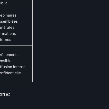
ublic
ebinaires,
ssemblées
énérales,
ormations
nternes
vénements
ensibles,
iffusion interne
onfidentielle
croc