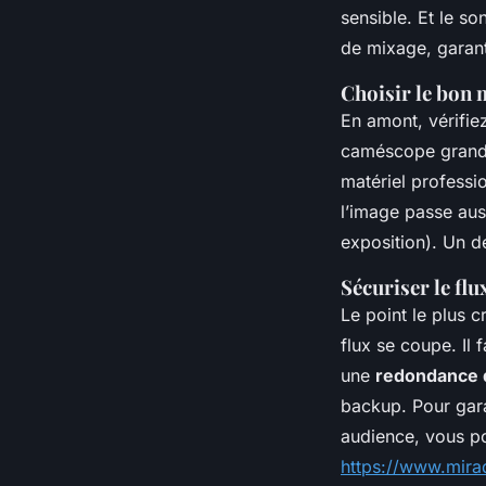
sensible. Et le so
de mixage, garan
Choisir le bon 
En amont, vérifie
caméscope grand 
matériel professio
l’image passe aus
exposition). Un dét
Sécuriser le fl
Le point le plus cr
flux se coupe. Il
une
redondance 
backup. Pour garan
audience, vous p
https://www.mirad