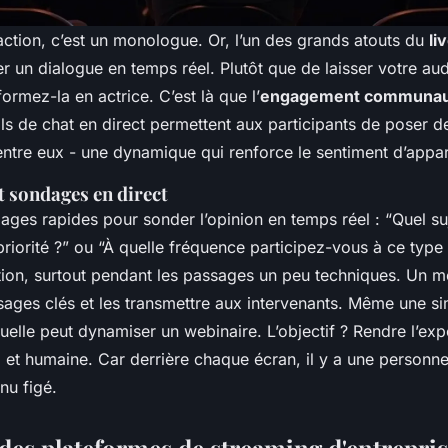
raction, c’est un monologue. Or, l’un des grands atouts du
li
er un dialogue en temps réel. Plutôt que de laisser votre au
formez-la en actrice. C’est là que l’
engagement communau
ils de chat en direct permettent aux participants de poser d
entre eux - une dynamique qui renforce le sentiment d’appa
et sondages en direct
ages rapides pour sonder l’opinion en temps réel : “Quel su
riorité ?” ou “À quelle fréquence participez-vous à ce type
ntion, surtout pendant les passages un peu techniques. Un 
ssages clés et les transmettre aux intervenants. Même une s
tuelle peut dynamiser un webinaire. L’objectif ? Rendre l’ex
e, et humaine. Car derrière chaque écran, il y a une personn
nu figé.