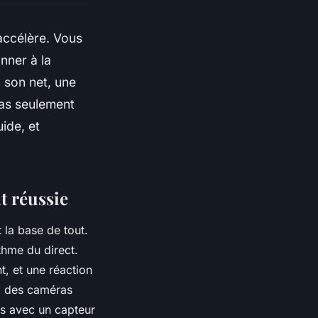
’accélère. Vous
nner à la
n son net, une
pas seulement
uide, et
t réussie
 la base de tout.
hme du direct.
t, et une réaction
ix des caméras
es avec un capteur