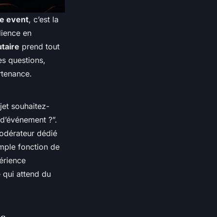
ve event
, c’est la
dience en
taire
prend tout
es questions,
rtenance.
jet souhaitez-
 d’événement ?”.
modérateur dédié
imple fonction de
périence
e qui attend du