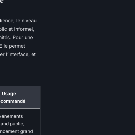
se
dience, le niveau
lic et informel,
mités. Pour une
 Elle permet
 l’interface, et
 Usage
ecommandé
vénements
rand public,
ancement grand